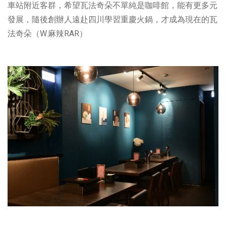
車站附近客群，希望瓦法奇朵不單純是咖啡館，能有更多元
發展，隨後創辦人遠赴四川學習重慶火鍋，才成為現在的瓦
法奇朵（W.麻辣RAR）