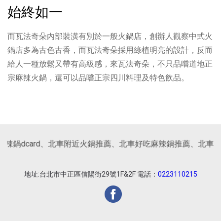
始終如一
而瓦法奇朵內部裝潢有別於一般火鍋店，創辦人觀察中式火
鍋店多為古色古香，而瓦法奇朵採用綠植明亮的設計，反而
給人一種放鬆又帶有高級感，來瓦法奇朵，不只品嚐道地正
宗麻辣火鍋，還可以品嚐正宗四川料理及特色飲品。
辣鍋dcard、北車附近火鍋推薦、北車好吃麻辣鍋推薦、北車麻
地址:台北市中正區信陽街29號1F&2F 電話：
0223110215