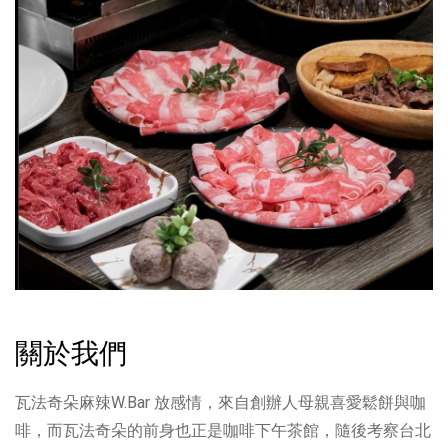
關於我們
瓦法奇朵麻辣W.Bar 放感情，來自創辦人母親喜愛鬆餅與咖
啡，而瓦法奇朵的前身也正是咖啡下午茶館，隨後考察台北