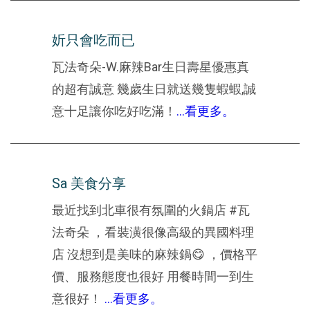
妡只會吃而已
瓦法奇朵-W.麻辣Bar生日壽星優惠真
的超有誠意 幾歲生日就送幾隻蝦蝦,誠
意十足讓你吃好吃滿！
...看更多。
Sa 美食分享
最近找到北車很有氛圍的火鍋店 #瓦
法奇朵 ，看裝潢很像高級的異國料理
店 沒想到是美味的麻辣鍋😋 ，價格平
價、服務態度也很好 用餐時間一到生
意很好！
...看更多。