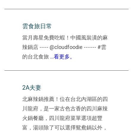
雲食旅日常
當月壽星免費吃蝦！中國風裝潢的麻
辣鍋店 ----- @cloudfoodie ------- #雲
的台北食旅
...看更多。
2A夫妻
北麻辣鍋推薦！位在台北內湖區的四
川龍府，是一家古色古香的四川麻辣
火鍋餐廳，四川龍府菜單選項超豐
富，湯頭除了可以選擇鴛鴦鍋以外，