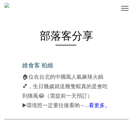
部落客分享
維食客 柏維
🏠位在台北的中國風人氣麻辣火鍋
💕，生日幾歲就送幾隻蝦真的是會吃
到痛風😂（需提前一天預訂）
▶️環境照一定要往後看喲～
...看更多。