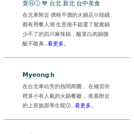
萱Ⓝⓘ 💙 台北 新北 台中美食
在北車附近 價格平價的火鍋店🍲陸續
都有用餐人潮 生意很不錯選了鴛鴦鍋
少不了的四川麻辣鍋，酸菜白肉鍋微
酸不嗆鼻
...看更多。
𝗠𝘆𝗲𝗼𝗻𝗴.𝗵
在台北車站旁的熱鬧商圈， 在補習街
裡算小有人氣的火鍋餐廳， 羨慕附近
的上班族跟學生呢😗
...看更多。