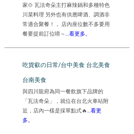
家🍲 瓦法奇朵主打麻辣鍋和多種特色
川菜料理 另外也有供應啤酒、調酒非
常適合聚餐！， 店內座位數不多要用
餐要提前訂位唷～
...看更多。
吃貨叡の日常/台中美食 台北美食
台南美食
與四川龍府為同一餐飲旗下品牌的
「瓦法奇朵」，就位在台北火車站附
近，店內一樣是採單點式🔥
...看更
多。