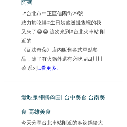
阿齊
📍台北市中正區信陽街29號
致力於吃爆#生日幾歲送幾隻蝦的我
又來了😂😂 這次來到#台北火車站 附
近的
《瓦法奇朵》店內販售各式單點餐
品，除了有火鍋外還有必吃 #四川川
菜 系列
...看更多。
愛吃鬼髒髒👼🏻| 台中美食 台南美
食 高雄美食
今天分享台北車站附近的麻辣鍋給大