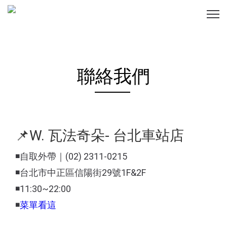
聯絡我們
📌W. 瓦法奇朵- 台北車站店
◾️自取外帶｜(02) 2311-0215
◾️台北市中正區信陽街29號1F&2F
◾️11:30~22:00
◾️
菜單看這