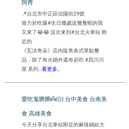
阿齊
📍台北市中正區信陽街29號
致力於吃爆#生日幾歲送幾隻蝦的我
又來了😂😂 這次來到#台北火車站 附
近的
《瓦法奇朵》店內販售各式單點餐
品，除了有火鍋外還有必吃 #四川川
菜 系列
...看更多。
愛吃鬼髒髒👼🏻| 台中美食 台南美
食 高雄美食
今天分享台北車站附近的麻辣鍋給大