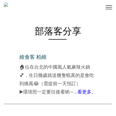
部落客分享
維食客 柏維
🏠位在台北的中國風人氣麻辣火鍋
💕，生日幾歲就送幾隻蝦真的是會吃
到痛風😂（需提前一天預訂）
▶️環境照一定要往後看喲～
...看更多。