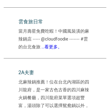
雲食旅日常
當月壽星免費吃蝦！中國風裝潢的麻
辣鍋店 ----- @cloudfoodie ------- #雲
的台北食旅
...看更多。
2A夫妻
北麻辣鍋推薦！位在台北內湖區的四
川龍府，是一家古色古香的四川麻辣
火鍋餐廳，四川龍府菜單選項超豐
富，湯頭除了可以選擇鴛鴦鍋以外，