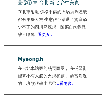
萱Ⓝⓘ 💙 台北 新北 台中美食
在北車附近 價格平價的火鍋店🍲陸續
都有用餐人潮 生意很不錯選了鴛鴦鍋
少不了的四川麻辣鍋，酸菜白肉鍋微
酸不嗆鼻
...看更多。
𝗠𝘆𝗲𝗼𝗻𝗴.𝗵
在台北車站旁的熱鬧商圈， 在補習街
裡算小有人氣的火鍋餐廳， 羨慕附近
的上班族跟學生呢😗
...看更多。