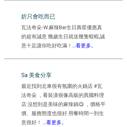
妡只會吃而已
瓦法奇朵-W.麻辣Bar生日壽星優惠真
的超有誠意 幾歲生日就送幾隻蝦蝦,誠
意十足讓你吃好吃滿！
...看更多。
Sa 美食分享
最近找到北車很有氛圍的火鍋店 #瓦
法奇朵 ，看裝潢很像高級的異國料理
店 沒想到是美味的麻辣鍋😋 ，價格平
價、服務態度也很好 用餐時間一到生
意很好！
...看更多。