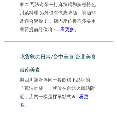
家🍲 瓦法奇朵主打麻辣鍋和多種特色
川菜料理 另外也有供應啤酒、調酒非
常適合聚餐！， 店內座位數不多要用
餐要提前訂位唷～
...看更多。
吃貨叡の日常/台中美食 台北美食
台南美食
與四川龍府為同一餐飲旗下品牌的
「瓦法奇朵」，就位在台北火車站附
近，店內一樣是採單點式🔥
...看更
多。