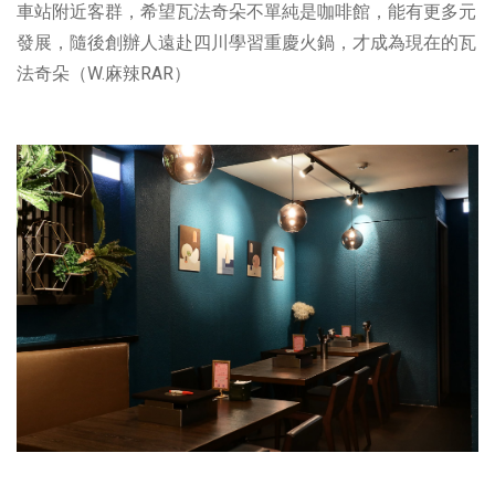
車站附近客群，希望瓦法奇朵不單純是咖啡館，能有更多元
發展，隨後創辦人遠赴四川學習重慶火鍋，才成為現在的瓦
法奇朵（W.麻辣RAR）