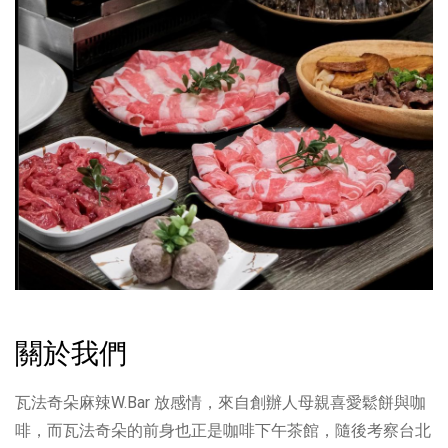
關於我們
瓦法奇朵麻辣W.Bar 放感情，來自創辦人母親喜愛鬆餅與咖
啡，而瓦法奇朵的前身也正是咖啡下午茶館，隨後考察台北