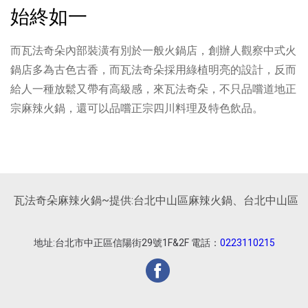
始終如一
而瓦法奇朵內部裝潢有別於一般火鍋店，創辦人觀察中式火
鍋店多為古色古香，而瓦法奇朵採用綠植明亮的設計，反而
給人一種放鬆又帶有高級感，來瓦法奇朵，不只品嚐道地正
宗麻辣火鍋，還可以品嚐正宗四川料理及特色飲品。
瓦法奇朵麻辣火鍋~提供:台北中山區麻辣火鍋、台北中山區麻辣
地址:台北市中正區信陽街29號1F&2F 電話：
0223110215